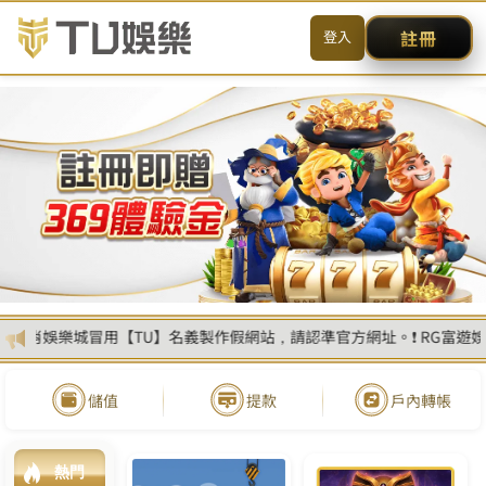
F & Qbet365
關於百家樂
bet365直播介紹
聯